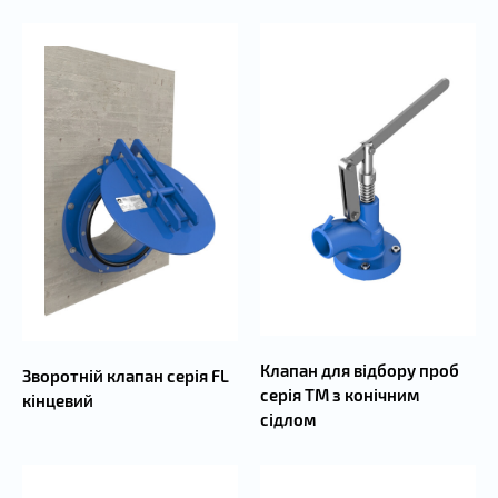
Клапан для відбору проб
Зворотній клапан серія FL
серія TM з конічним
кінцевий
сідлом