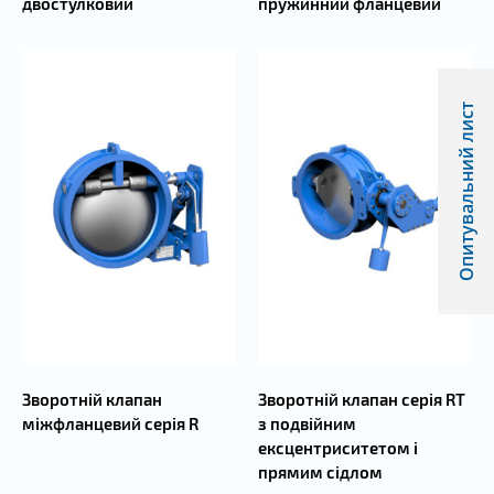
двостулковий
пружинний фланцевий
Опитувальний лист
Зворотній клапан
Зворотній клапан серія RT
міжфланцевий серія R
з подвійним
ексцентриситетом і
прямим сідлом