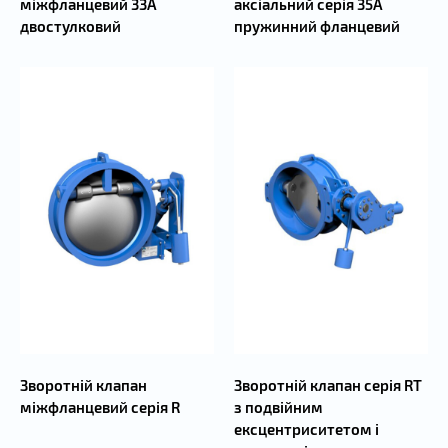
міжфланцевий 33А
аксіальний серія 35А
двостулковий
пружинний фланцевий
Зворотній клапан
Зворотній клапан серія RT
міжфланцевий серія R
з подвійним
ексцентриситетом і