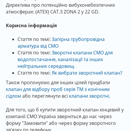
Директива про потенційно вибухонебезпечних
атмосферах: (ATEX) CAT.3 ZONA 2 y 22 GD.
Корисна інформація
Стаття по темі:
Запірна трубопровідна
арматура від СМО
Стаття по темі:
Зворотні клапани СМО для
водопостачання, каналізації та інших
нейтральних середовищ
Стаття по темі:
Як вибрати зворотний клапан?
Також пропонуємо для інших цілей придбати
клапан для відбору проб серія TM з конічним
сідлом
або переглянути всі
клапани зворотні.
Для того, що б купити зворотний клапан кінцевий у
компанії СМО Україна зверніться до нас через
форму "Замовити" або через форму зворотного
зв'язку по телефону.