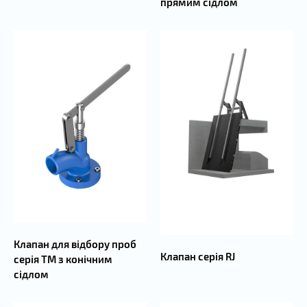
прямим сідлом
Клапан для відбору проб
Клапан серія RJ
серія TM з конічним
сідлом