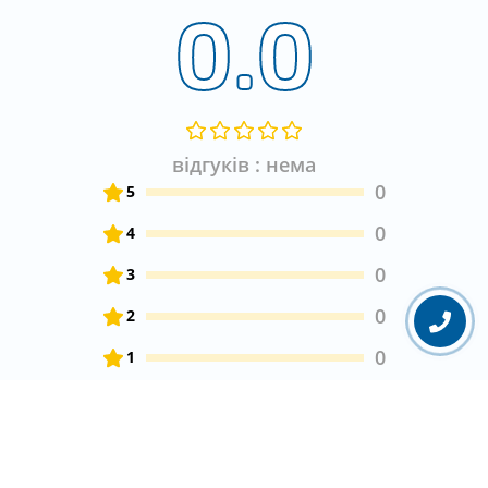
0.0
відгуків : нема
0
5
0
4
0
3
0
2
0
1
Залиште свій відгук про товар