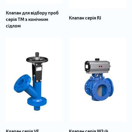
Клапан для відбору проб
Клапан серія RJ
серія TM з конічним
сідлом
Клапан серія W3/4
Клапан серія VF