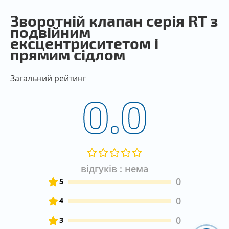
Зворотній клапан серія RT з
подвійним
ексцентриситетом і
прямим сідлом
Загальний рейтинг
0.0
відгуків : нема
0
5
0
4
0
3