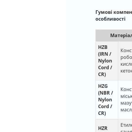
Гумові компен
особливості
Матеріа
HZB
Конс
(IRN /
робо
Nylon
кисл
Cord /
кетон
CR)
HZG
Конс
(NBR /
місь
Nylon
мазу
Cord /
масл
CR)
Етил
HZR
сану