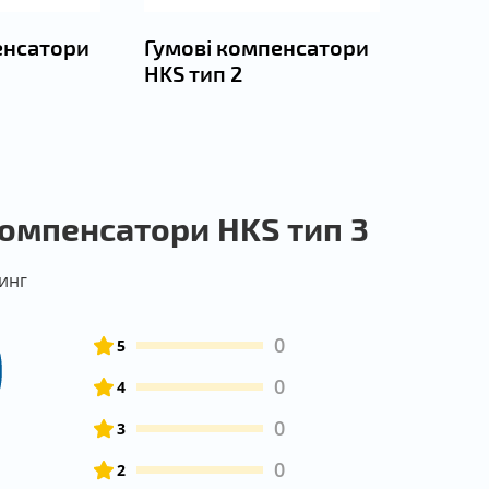
енсатори
Гумові компенсатори
HKS тип 2
компенсатори HKS тип 3
инг
0
0
5
0
4
0
3
0
2