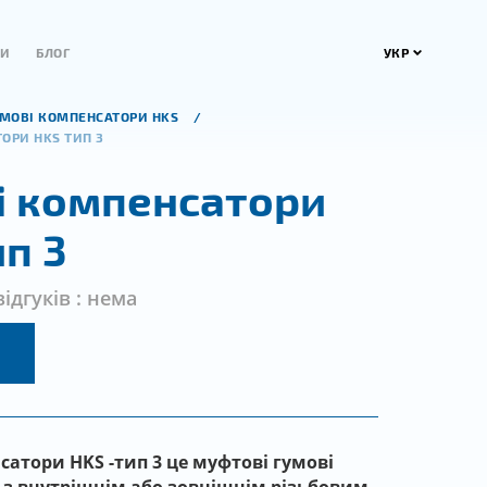
УКР
ТИ
БЛОГ
УМОВІ КОМПЕНСАТОРИ HKS
ОРИ HKS ТИП 3
і компенсатори
п 3
відгуків : нема
сатори HKS -тип 3 це муфтові гумові