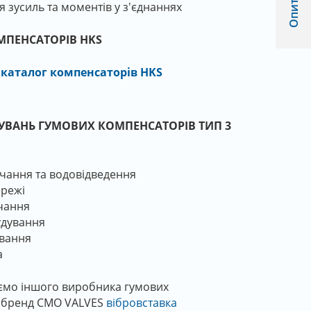
 зусиль та моментів у з'єднаннях
МПЕНСАТОРІВ HKS
каталог компенсаторів HKS
УВАНЬ ГУМОВИХ КОМПЕНСАТОРІВ ТИП 3
чання та водовідведення
ережі
чання
дування
вання
а
ємо іншого виробника гумових
- бренд СМО VALVES
вібровставка