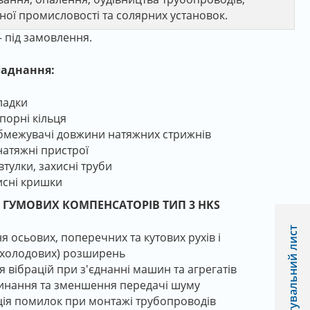
чної промисловості та солярних установок.
– під замовлення.
ладнання:
ладки
порні кільця
бмежувачі довжини натяжних стрижнів
натяжні пристрої
втулки, захисні труби
исні кришки
ГУМОВИХ КОМПЕНСАТОРІВ ТИП 3 HKS
Опитувальний лист
 осьових, поперечних та кутових рухів і
/холодових) розширень
вібрацій при з'єднанні машин та агрегатів
инання та зменшення передачі шуму
ія помилок при монтажі трубопроводів