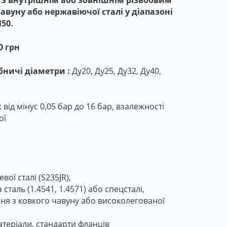
з внутрішнім або зовнішнім різьбовим
чавуну або нержавіючої сталі у діапазоні
50.
0 грн
бничі діаметри
:
Ду20, Ду25, Ду32, Ду40,
:
від мінус 0,05 бар до 16 бар, взалежності
ої
вої сталі (S235JR),
сталь (1.4541, 1.4571) або спецсталі,
ння з ковкого чавуну або високолегованої
атеріали, стандарти фланців