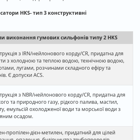
сатори HKS- тип 3 конструктивні
ли виконання гумових сильфонів типу 2 HKS
трукція з IRN/нейлонового корду/CR, придатна для
ти з холодною та теплою водою, технічною водою,
отами, лугами, розчинами складного ефіру та
ів. Є допуски ACS.
трукція з NBR/нейлонового корду/CR, придатна для
кого та природного газу, рідкого палива, мастил,
ту, емульсій охолодженої води та морської води з
яним осадом.
ен-пропілен-дієн-метилен, придатний для цілей
вання, опалення, будівництва трубопроводів,