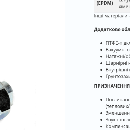
(EPDM)
хімі
Інші матеріали 
Додаткове об
ПТФЕ-підк
Вакуумні о
Натяжні/о
Шарнірні 
Внутрішні 
Ґрунтозах
ПРИЗНАЧЕННЯ 
Поглинання
(теплових
Зменшення 
Звукопогл
Компенсац