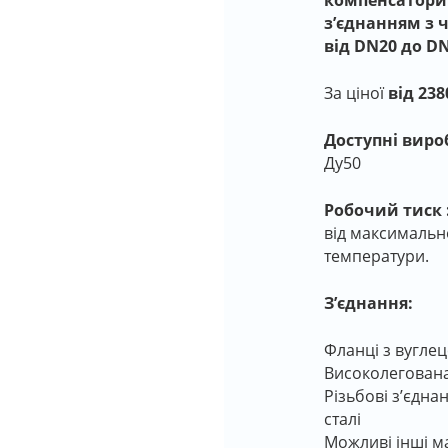
компенсатори 
з’єднання
м з 
від DN20 до DN
За ціної
від 238
Доступні виро
Ду50
Робочий тиск 
від максимальн
температури.
З’єднання:
Фланці з вуглеце
Високолегована 
Різьбові зʼєдна
сталі
Можливі інші м