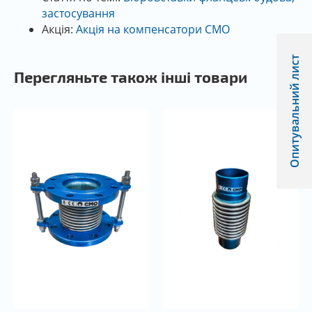
внутрішнього та зовнішнього гумового рукава з
застосування
EPDM або NBR та внутрішнього тканинного корду,
Акція:
Акція на компенсатори СМО
що посилює розривну здатність полімерного
рукава. Затискається рукав металевими втулками,
Опитувальний лист
які ущільнюють та стикують себе з фланцями з
Перегляньте також інші товари
цинкової сталі. Розривне зусилля вібровставки
складає не менше 60 бар. Робоча температура від
-10С до +120С
Вібровставка гумова фланцева/муфтова є
двонаправленою та має 100% герметичність. Також
вібровставка серії 41А є повнопрохідною.
Основне завдання вібровставки гумової
фланцевої/муфтової є:
Зниження механічної вібрації в трубопроводі.
Зниження шуму.
Поглинання гідроударів.
Компенсація монтажних зміщень.