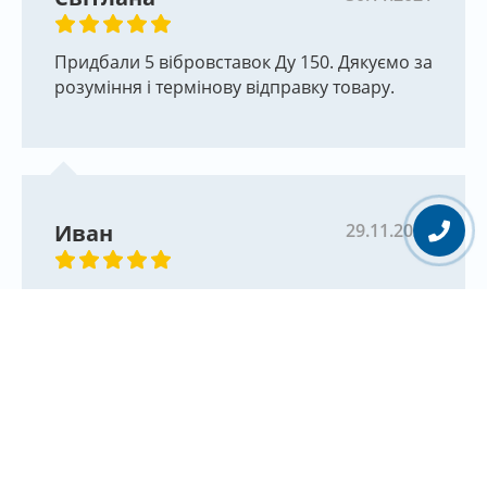
о
тиск можливий 9,5 Бар. При температурі 80
С –
робочий тиск можливий 16 Бар.
Придбали 5 вібровставок Ду 150. Дякуємо за
Компенсатор сильфонний під приварку Ду50 має
розуміння і термінову відправку товару.
наступні характеристики: до видовження +10мм, до
звуження – 25 мм.
За рахунок таких характеристиках їх
використовують в нафтогазовій, хімічній
промисловостях, тепломережах та промислових
Иван
29.11.2021
котельних установках.
Позначення та виробничі діаметри
Купили вибровставки 6 шт. 3 шт. - Ду50, 2
компенсатора осьового фланцевого серії 42А
шт. - Ду100, 1 шт. - Ду 150. Приятно
Компанія СМО пропонує наступні діаметри
порадовало что были в наличии на складе.
компенсаторів в Україні:
Вибровставки уже установленны и служат.
42А.032.2111 Ду 32 Ру10/16
На каждую вибровставку были тех паспорта
42А.040.2111 Ду 40 Ру 10/16
и гарантия.
42А.050.2111 Ду 50 ру 10/16
42А.065.2111 Ду 65 ру 10/16