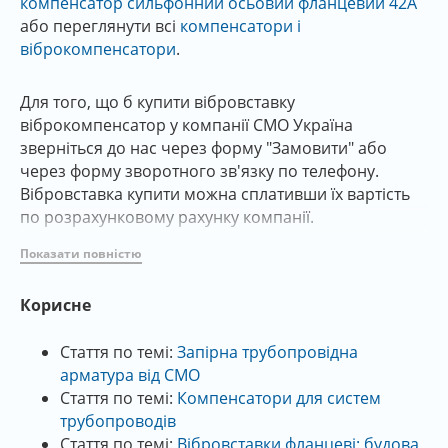
компенсатор сильфонний осьовий фланцевий 42А
або переглянути всі
компенсатори і
віброкомпенсатори
.
Для того, що б купити вібровставку
віброкомпенсатор у компанії СМО Україна
зверніться до нас через форму "Замовити" або
через форму зворотного зв'язку по телефону.
Вібровставка купити можна сплативши їх вартість
по розрахунковому рахунку компанії.
Показати повністю
Компенсатор гумовий фланцевий
(віброкомпенсатор, вібровставка)
– це гнучка
Корисне
гумова вставка з’єднана між собою стальними
плоскими фланцями.
Стаття по темі:
Запірна трубопровідна
арматура від СМО
Вібровставка СМО характеристики та типи
Стаття по темі:
Компенсатори для систем
трубопроводів
Вібровставка серії 41 СМО Іспанія - складається з
Стаття по темі:
Вібровставки фланцеві: будова,