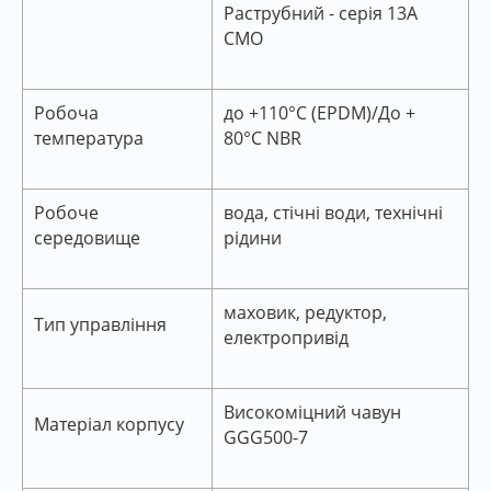
Раструбний - серія 13А
СМО
Робоча
до +110°C (EPDM)/До +
температура
80°C NBR
Робоче
вода, стічні води, технічні
середовище
рідини
маховик, редуктор,
Тип управління
електропривід
Високоміцний чавун
Матеріал корпусу
GGG500-7