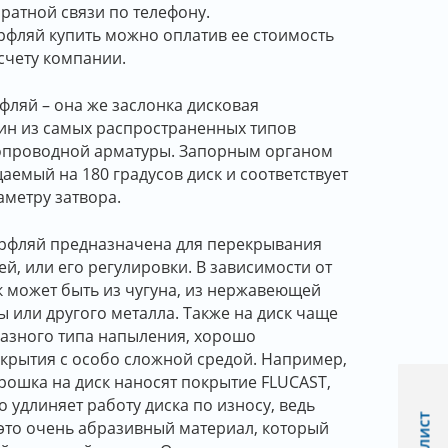
ратной связи по телефону.
рфляй купить можно оплатив ее стоимость
счету компании.
фляй – она же заслонка дисковая
ин из самых распространенных типов
опроводной арматуры. Запорным органом
аемый на 180 градусов диск и соответствует
метру затвора.
ерфляй предназначена для перекрывания
ей, или его регулировки. В зависимости от
к может быть из чугуна, из нержавеющей
ы или другого металла. Также на диск чаще
разного типа напыления, хорошо
крытия с особо сложной средой. Например,
рошка на диск наносят покрытие FLUCAST,
о удлиняет работу диска по износу, ведь
 это очень абразивный материал, который