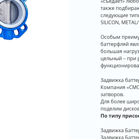
«съедает» любо
также подбираю
следующие типы 
SILICON, METAL
Особым преиму
баттерфляй явл
большая нагруз
цельный – при 
функционирова
Задвижка батт
Компания «СМО
затворов.
Для более шир
поделим дисков
По типу присо
Задвижка Батт
Задвижка Батте