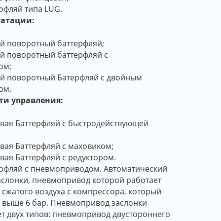
рфляй типа LUG.
уатации:
й поворотный баттерфляй;
й поворотный баттерфляй с
ом;
ый поворотный Батерфляй с двойным
ом.
ти управления:
вая Баттерфляй с быстродействующей
вая Баттерфляй с маховиком;
вая Баттерфляй с редуктором.
ерфляй с пневмоприводом. Автоматический
аслонки, пневмопривод которой работает
 сжатого воздуха с компрессора, который
 выше 6 бар. Пневмопривод заслонки
т двух типов: пневмопривод двустороннего