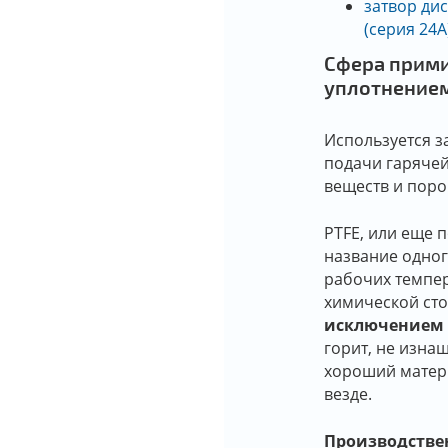
затвор ди
(серия 24А
Сфера прими
уплотнение
Используется з
подачи гарячей
веществ и пор
PTFE, или еще 
название одног
рабочих темпер
химической сто
исключением 
горит, не изнаш
хороший матер
везде.
Производстве