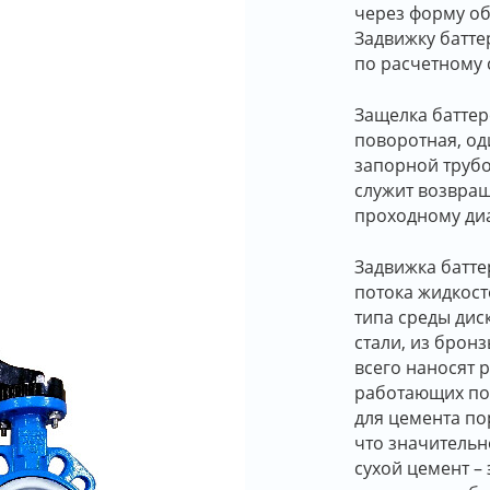
через форму об
Задвижку батте
по расчетному 
Защелка баттер
поворотная, од
запорной труб
служит возвращ
проходному диа
Задвижка батт
потока жидкост
типа среды дис
стали, из бронз
всего наносят 
работающих по
для цемента по
что значительн
сухой цемент –