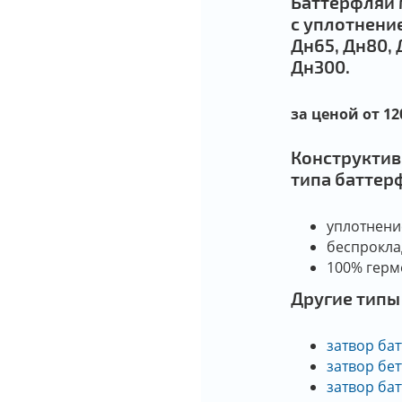
Баттерфляй 
с уплотнени
Дн65, Дн80, 
Дн300.
за ценой от 12
Конструктив
типа баттер
уплотнени
беспрокла
100% герм
Другие типы
затвор бат
затвор бе
затвор бат