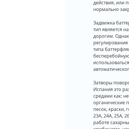
действия, или 
нормально зак
Задвижка батте
тип является 
дорогим. Однак
регулирования 
типа баттерфля
бесперебойную 
использоваться 
автоматическог
Затворы повор
Испания это ра
средами как: н
органические п
песок, краски, 
23А, 24А, 25А, 
работе сахарны