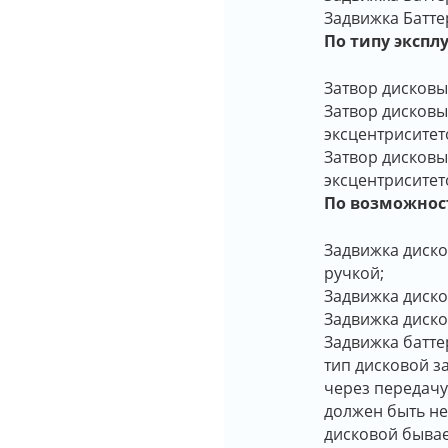
Задвижка Батте
По типу экспл
Затвор дисковы
Затвор дисковы
эксцентриситет
Затвор дисков
эксцентриситет
По возможнос
Задвижка диско
ручкой;
Задвижка диско
Задвижка диско
Задвижка батт
тип дисковой з
через передачу
должен быть не
дисковой бывае