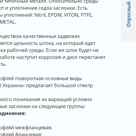
Опросный лист
й типичный металл. Относительно среды
т и уплотнение седла заслонки. Есть
уплотнений: Nitril, EPDM, VITON, PTFE,
/METAL.
ществом качественных задвижек
яется цельность штока, на который идет
ка рабочей среды. Если же шток будет не
работе наступит коррозия и диск перестанет
ть.
ерфляй поворотная основные виды
 Украина» предлагает большой спектр
окого понимания их вариаций условно
ые заслонки на следующие группы:
единения:
ерфляй межфланцевая;
рфляй фланцевая;