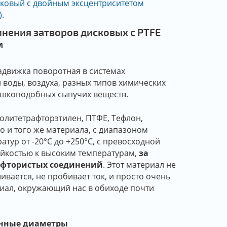
сковый с двойным эксцентриситетом
).
нения затворов дисковых с PTFE
м
адвижка поворотная в системах
 воды, воздуха, разных типов химических
ошкоподобных сыпучих веществ.
политетрафторэтилен, ПТФЕ, Тефлон,
о и того же материала, с диапазоном
атур от -20°С до +250°С, с превосходной
йкостью к высоким температурам,
за
фтористых соединений
. Этот материал не
ивается, не пробивает ток, и просто очень
иал, окружающий нас в обиходе почти
нные диаметры