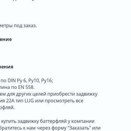
етры под заказ.
ление
нения
 DIN Py 6, Py10, Py16;
лина по EN 558.
ем для других целей приобрести задвижку
ия 22А тип LUG или просмотреть все
рфляй.
ы купить задвижку баттерфляй у компании
ратитесь к нам через форму "Заказать" или