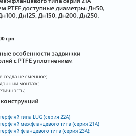
межфланцевого типа серия 21А
ем PTFE доступные диаметры: Дн50,
Дн100, Дн125, Дн150, Дн200, Дн250,
00 грн
ные особенности задвижки
фляй с PTFE уплотнением
е седла не сменное;
дочный монтаж;
етичность;
 конструкций
терфляй типа LUG (серия 22А);
ттерфляй межфланцевого типа (серия 21А)
терфляй фланцевого типа (серия 23А);