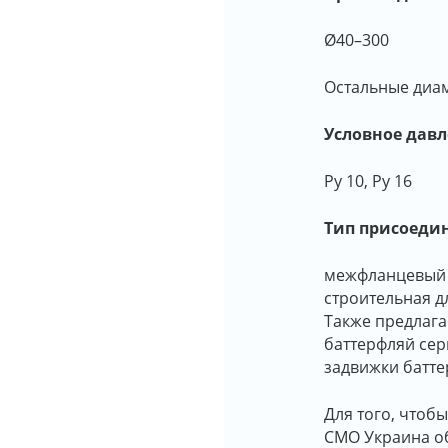
Ø40–300
Остальные диам
Условное дав
Ру 10, Ру 16
Тип присоеди
межфланцевый по
строительная д
Также предлага
баттерфляй сер
задвижки батте
Для того, чтоб
СМО Украина об