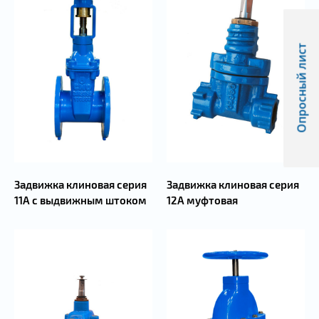
11А СМО Испания
В отличие от других производителей компания
Опросный лист
СМО VALVES TECHNOLOGYS разработала идеальную
конструкцию задвижки клиновой с
использованием практических и качественных
материалов.
Задвижка клиновая имеет корпус изготовлен из
высокопрочного чугуна с шаровидным графитом
GJS500.
Задвижка клиновая серия
Задвижка клиновая серия
Почему это важно?
11А с выдвижным штоком
12А муфтовая
не поддается гидроударам с амплитудой 45%
от рабочего давления в сети.
не разрушается структура металла при
перепаде температур.
легкий, что особенно важно при монтаже
таких диаметров как Ду 500, Ду 600, Ду 700, Ду