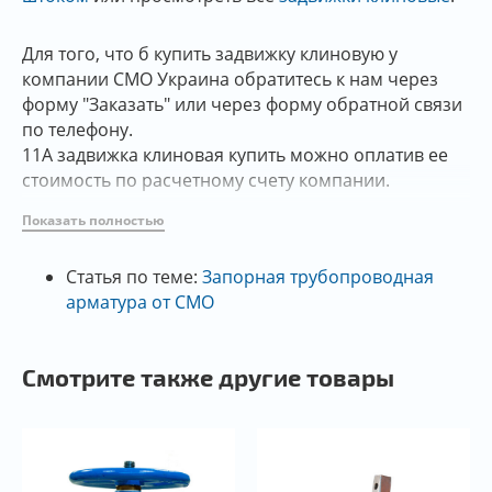
Для того, что б купить задвижку клиновую у
компании СМО Украина обратитесь к нам через
форму "Заказать" или через форму обратной связи
по телефону.
11А задвижка клиновая купить можно оплатив ее
стоимость по расчетному счету компании.
Показать полностью
Задвижка с обрезиненным клином или
мягким резиновым клином, фланцевая,
Статья по теме:
Запорная трубопроводная
чугунная типа 11А производства СМО Испания
-
арматура от СМО
это одна из самых востребованных моделей для
подачи питьевой воды в сетях трубопроводов. Ее
особенность и функциональность заключается в
Смотрите также другие товары
том, что универсальность фланцевого
присоединения без труда дает возможность
установить ее на любой части трубы.
Особенности задвижки клиновой Ду 100 серии