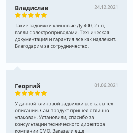
под заказ. На задвижки клиновые серии 11А
Владислав
24.12.2021
является лучшей в Украине.
Задвижки чугунные клиновые для ПВХ труб
Такие задвижки клиновые Ду 400, 2 шт,
производства СМО Испания
взяли с электроприводами. Техническая
документация и гарантия все как надлежит.
Благодарим за сотрудничество.
В случае необходимости монтажа клиновых
задвижек для пластиковых ПВХ труб, чаще всего
используют раструбный тип задвижек. Монтаж
задвижек раструбных происходит за счет хомутов
или других зажимов.
Георгий
01.06.2021
Производственные диаметры задвижек клиновых
для ПВХ труб:
Ду 50/63, Ду 65/75, Ду 80/90, Ду 100/110, Ду 125/125,
У данной клиновой задвижки все как в тех
Ду 150/160, Ду 200/200, Ду 250/250, Ду 300/315.
описании. Сам продукт пришел отлично
упакован. Установили, спасибо за
Рабочее давление: Ру 10, Ру16.
консультации технического директора
Задвижки чугунные клиновые муфтовые серии
компании СМО. Заказали еще