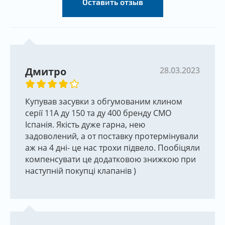
Оставить отзыв
250 микрон.
Управление задвижки клиновой с мягким
уплотнением: в комплекте с маховиком по
умолчанию, редуктор, пневмопривод,
электропривод.
Дмитро
28.03.2023
Задвижка клиновая: производственные
диаметры и давление
Купував засувки з обгумованим клином
серії 11А ду 150 та ду 400 бренду СМО
Іспанія. Якість дуже гарна, нею
Завод СМО производит задвижки клиновые
задоволений, а от поставку протермінували
фланцевые таких диаметров:
аж на 4 дні- це нас трохи підвело. Пообіцяли
Ду 50, Ду 65, Ду80, Ду100, Ду125, Ду150, Ду200,
компенсувати це додатковою знижкою при
Ду250, Ду300, Ду350, Ду 400, Ду 500, Ду 600, Ду 700,
наступній покупці клапанів )
Ду 800, Ду 900, Ду 1000, Ду 1100, Ду 1200.
Рабочее давление: Ру 6, Ру 10, Ру 16 Ру 25
На складе в г. Луцк можно купить задвижки
чугунные клиновые любого диаметра со склада и