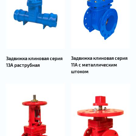
800, Ду 900, Ду 1000, Ду 1100, Ду 1200.
имеет высшую стойкость к коррозии из всех
чугунов.
DIN 3202 F4, DIN 3202 F5, DIN 3202 F7
(металлический клин)
Клин задвижки чугунной фланцевой - изготовлен
также из высокопрочного чугуна с шаровидным
графитом GJS500 и полностью вулканизированный
Задвижка клиновая серия
Задвижка клиновая серия
мягким эластомером EPDM или NBR.
11А с металлическим
13А раструбная
штоком
Почему это важно?
Клин
- это запорный рабочий орган задвижки
клиновой. Именно на клин полностью идет вся
нагрузка рабочей среды, и с учетом того, что
защелка работает не только с питьевой водой, но и
с техническими трубопроводами,
канализационными стоками, резиновый полимер
очень часто слетает со штока, что приводит к
поломке защелки.