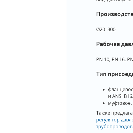
Производст
Ø20–300
Рабочее дав
PN 10, PN 16, P
Тип присоед
фланцевое 
и ANSI B16.
муфтовое.
Также предлага
регулятор давл
трубопроводов