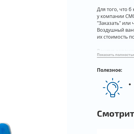
Для того, что 
у компании СМО
"Заказать" или
Воздушный вант
их стоимость п
Вантуз аэрац
Показать полность
арматуры, а им
развоздушивани
Полезное:
Технические
аэрационног
Вантуз чугунны
корпуса и крыш
Смотрит
GJS500. Поплав
направляющие и
нержавеющей ст