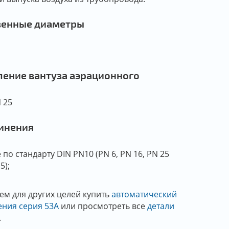
венные диаметры
ление вантуза аэрационного
N 25
инения
по стандарту DIN PN10 (PN 6, PN 16, PN 25
5);
ем для других целей купить
автоматический
ения серия 53А
или просмотреть все
детали
.