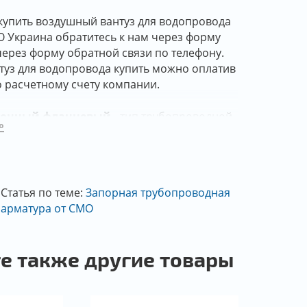
б купить воздушный вантуз для водопровода
 Украина обратитесь к нам через форму
 через форму обратной связи по телефону.
уз для водопровода купить можно оплатив
о расчетному счету компании.
ионный фланцевый
- тип трубопроводной
ю
енно клапан, предназначенный для
я водопроводных сетей, систем и сосудов.
 характеристики вантуза
Статья по теме:
Запорная трубопроводная
о фланцевого чугунного
арматура от СМО
й фланцевый СМО Испания, состоит из:
ки которая изготовлена из чугуна марки
е также другие товары
ок, фильтрующая сетка, арочный клапан,
 продувка седла вантуза - изготовлены из
али марки AISI 304.
Все эти