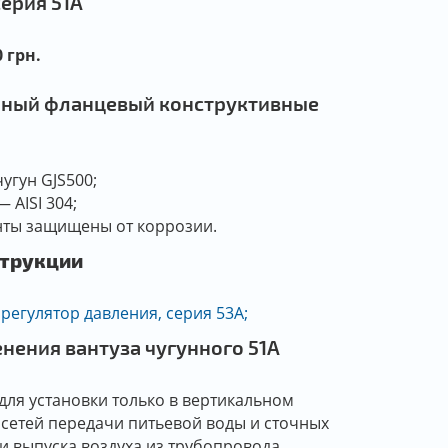
ерия 51А
 грн.
нный фланцевый конструктивные
и
угун GJS500;
 AISI 304;
нты защищены от коррозии.
струкции
регулятор давления, серия 53А;
нения вантуза чугунного 51А
для установки только в вертикальном
сетей передачи питьевой воды и сточных
 и выпуска воздуха из трубопровода.