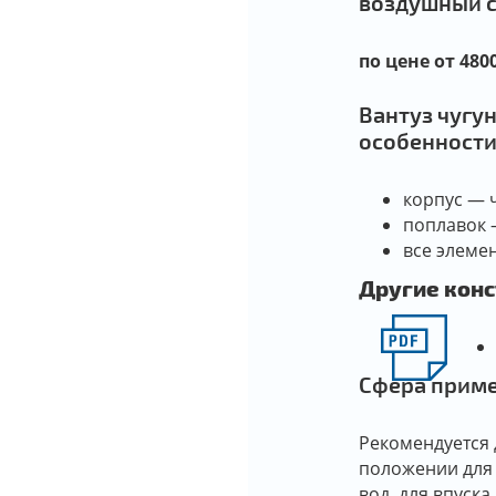
воздушный с
по цене от 4800
Вантуз чугу
особенност
корпус — ч
поплавок —
все элеме
Другие кон
Сфера приме
Рекомендуется 
положении для 
вод, для впуска