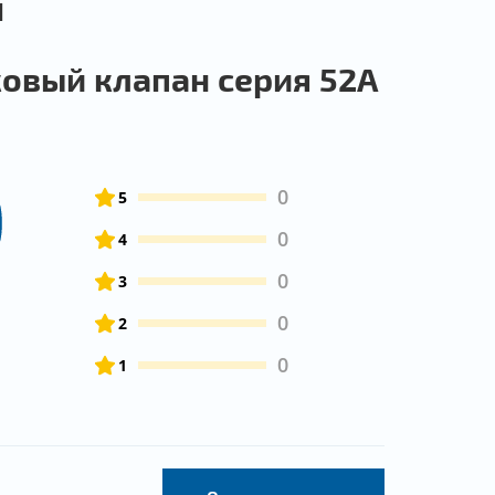
ы
овый клапан серия 52А
0
0
5
0
4
0
3
0
2
0
1