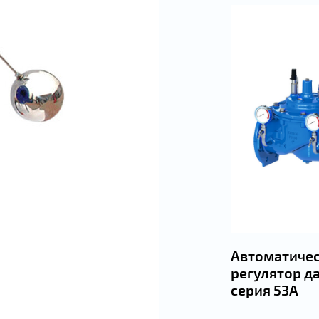
Автоматиче
регулятор д
серия 53А