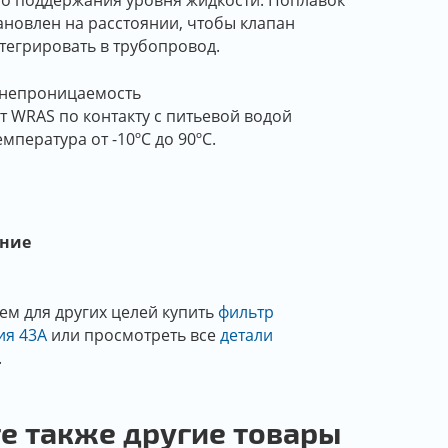
о поддержания уровня жидкости. Поплавок
ановлен на расстоянии, чтобы клапан
егрировать в трубопровод.
онепроницаемость
т WRAS по контакту с питьевой водой
мпература от -10ºC до 90ºC.
ение
ем для других целей купить
фильтр
ия 43А
или просмотреть все
детали
.
е также другие товары