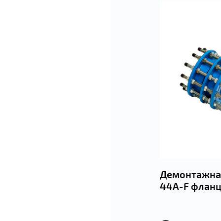
Демонтажная
44А-F фланц