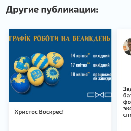
Другие публикации:
За
ба
фо
эк
Христос Воскрес!
сп