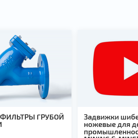
А ФИЛЬТРЫ ГРУБОЙ
Задвижки шиб
И
ножевые для 
промышленнос