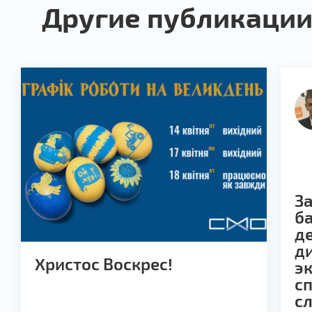
Другие публикации
З
ба
д
ди
Христос Воскрес!
э
сп
с