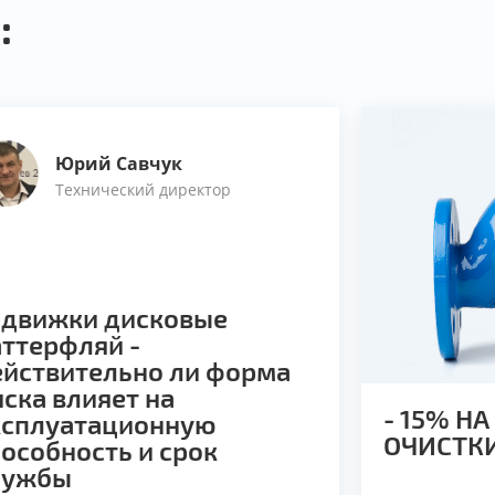
:
Юрий Савчук
Технический директор
адвижки дисковые
ттерфляй -
ействительно ли форма
ска влияет на
- 15% Н
ксплуатационную
ОЧИСТК
особность и срок
лужбы