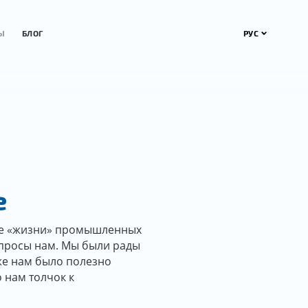
РУС
Ы
БЛОГ
е
ие «жизни» промышленных
опросы нам. Мы были рады
же нам было полезно
 нам толчок к