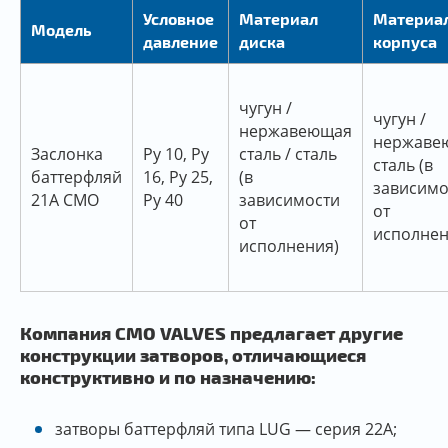
Условное
Материал
Материа
Модель
давление
диска
корпуса
чугун /
чугун /
нержавеющая
нержаве
Заслонка
Py 10, Py
сталь / сталь
сталь (в
баттерфляй
16, Py 25,
(в
зависимо
21A CMO
Py 40
зависимости
от
от
исполнен
исполнения)
Компания CMO VALVES предлагает другие
конструкции затворов, отличающиеся
конструктивно и по назначению:
затворы баттерфляй типа LUG — серия 22A;