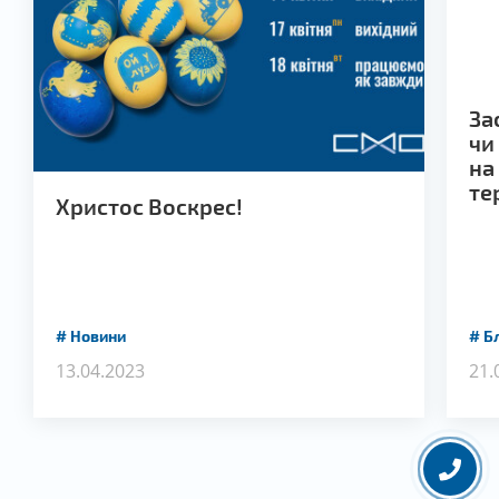
За
чи
на
те
Христос Воскрес!
Новини
Б
13.04.2023
21.