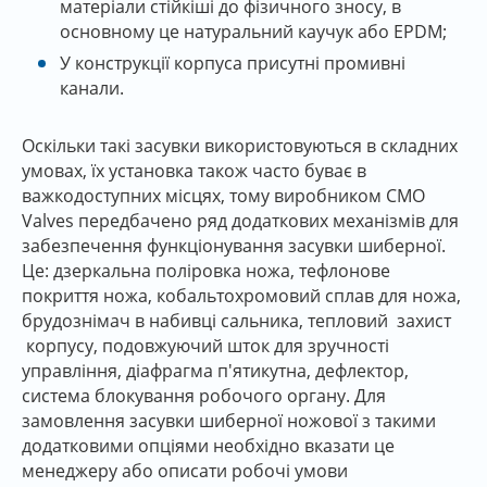
матеріали стійкіші до фізичного зносу, в
основному це натуральний каучук або EPDM;
У конструкції корпуса присутні промивні
канали.
Оскільки такі засувки використовуються в складних
умовах, їх установка також часто буває в
важкодоступних місцях, тому виробником CMO
Valves передбачено ряд додаткових механізмів для
забезпечення функціонування засувки шиберної.
Це: дзеркальна поліровка ножа, тефлонове
покриття ножа, кобальтохромовий сплав для ножа,
брудознімач в набивці сальника, тепловий захист
корпусу, подовжуючий шток для зручності
управління, діафрагма п'ятикутна, дефлектор,
система блокування робочого органу. Для
замовлення засувки шиберної ножової з такими
додатковими опціями необхідно вказати це
менеджеру або описати робочі умови