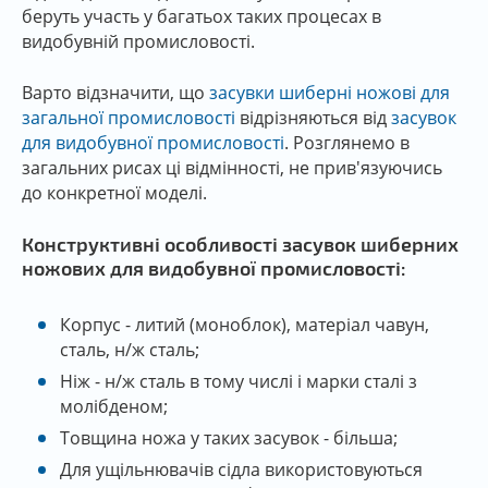
беруть участь у багатьох таких процесах в
видобувній промисловості.
Варто відзначити, що
засувки шиберні ножові для
загальної промисловості
відрізняються від
засувок
для видобувної промисловості
. Розглянемо в
загальних рисах ці відмінності, не прив'язуючись
до конкретної моделі.
Конструктивні особливості засувок шиберних
ножових для видобувної промисловості:
Корпус - литий (моноблок), матеріал чавун,
сталь, н/ж сталь;
Ніж - н/ж сталь в тому числі і марки сталі з
молібденом;
Товщина ножа у таких засувок - більша;
Для ущільнювачів сідла використовуються