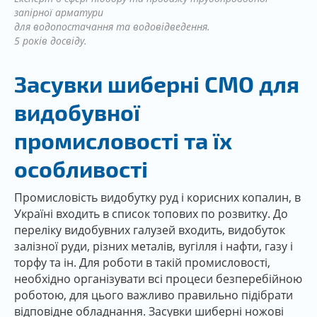
запірної арматури
для водопостачання та водовідведення.
5 років досвіду.
Засувки шиберні CMO для
видобувної
промисловості та їх
особливості
Промисловість видобутку руд і корисних копалин, в
Україні входить в список топових по розвитку. До
переліку видобувних галузей входить, видобуток
залізної руди, різних металів, вугілля і нафти, газу і
торфу та ін. Для роботи в такій промисловості,
необхідно організувати всі процеси безперебійною
роботою, для цього важливо правильно підібрати
відповідне обладнання. Засувки шиберні ножові