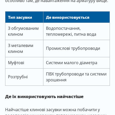
особливо там, де навантаження на арматуру вище.
Тип засувки
Де використовується
З обгумованим
Водопостачання,
клином
тепломережі, питна вода
З металевим
Промислові трубопроводи
клином
Муфтові
Системи малого діаметра
ПВХ трубопроводи та системи
Розтрубні
зрошення
Де їх використовують найчастіше
Найчастіше клинові засувки можна побачити у