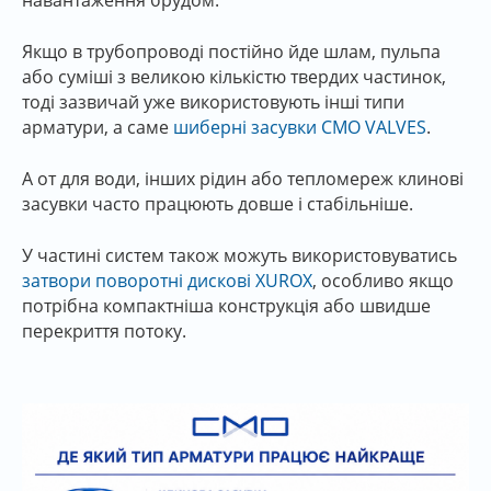
навантаження брудом.
Якщо в трубопроводі постійно йде шлам, пульпа
або суміші з великою кількістю твердих частинок,
тоді зазвичай уже використовують інші типи
арматури, а саме
шиберні засувки CMO VALVES
.
А от для води, інших рідин або тепломереж клинові
засувки часто працюють довше і стабільніше.
У частині систем також можуть використовуватись
затвори поворотні дискові XUROX
, особливо якщо
потрібна компактніша конструкція або швидше
перекриття потоку.