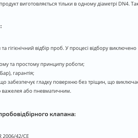
продукт виготовляється тільки в одному діаметрі DN4. Та
:
та гігієнічний відбір проб. У процесі відбору виключен
ному та простому принципу роботи;
Бар), гарантія;
 що забезпечує гладку поверхню без тріщин, що виключає
ю важелея або пневматичним.
 пробовідбірного клапана:
 2006/42/CE