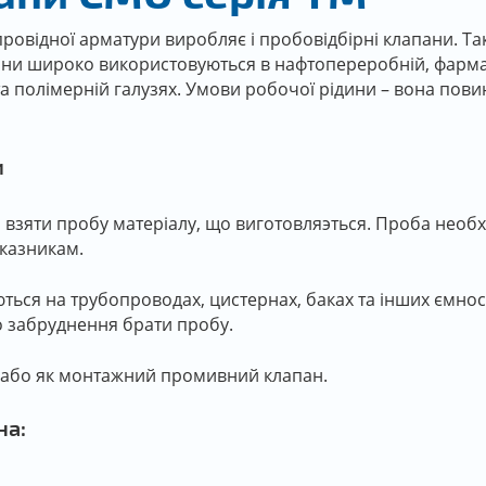
овідної арматури виробляє і пробовідбірні клапани. Так
ни широко використовуються в нафтопереробній, фармац
 та полімерній галузях. Умови робочої рідини – вона пови
и
 взяти пробу матеріалу, що виготовляэться. Проба необх
оказникам.
ься на трубопроводах, цистернах, баках та інших ємност
о забруднення брати пробу.
у або як монтажний промивний клапан.
на: