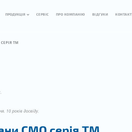
ПРОДУКЦІЯ
СЕРВІС
ПРО КОМПАНІЮ
ВІДГУКИ
КОНТАК
СЕРІЯ TM
.
я. 10 років досвіду.
ани СМО серія TM