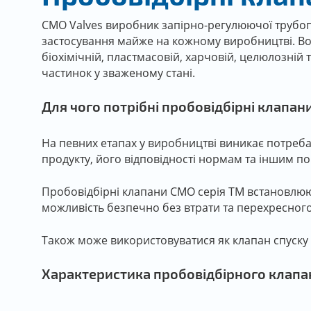
СМО Valves виробник запірно-регулюючої трубопр
застосування майже на кожному виробництві. Во
біохімічній, пластмасовій, харчовій, целюлозній
частинок у зваженому стані.
Для чого потрібні пробовідбірні клапан
На певних етапах у виробництві виникає потреба
продукту, його відповідності нормам та іншим п
Пробовідбірні клапани СМО серія TM встановлюют
можливість безпечно без втрати та перехресног
Також може використовуватися як клапан спуск
Характеристика пробовідбірного клапа