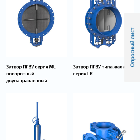
Опросный лист
Затвор ПГВУ серия ML
Затвор ПГВУ типа жалюзи
поворотный
серия LR
двунаправленный