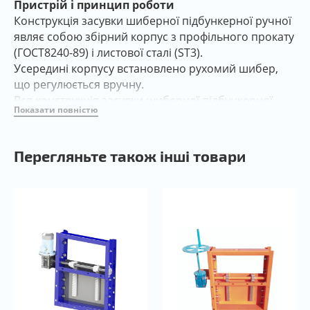
Пристрій і принцип роботи
Конструкція засувки шиберної підбункерної ручної
являє собою збірний корпус з профільного прокату
(ГОСТ8240-89) і листової сталі (ST3).
Усередині корпусу встановлено рухомий шибер,
що регулюється вручну.
Вся конструкція засувки шиберної підбункерної
Показати повністю
ручної має антикорозійне порошкове покриття,
при використанні вуглецевої сталі.
Експлуатація та технічне обслуговування
Перегляньте також інші товари
Підйом і переміщення засувки підбункерної:
В процесі підйому і переміщення засувки шиберної
підбункерної ручної необхідно приділити увагу
дотриманню наступних правил:
• Щоб уникнути пошкоджень, особливо
пошкоджень антикорозійного покриття, для
підйому і переміщення засувки необхідно
використовувати м'які стропи. Стропи повинні
кріпитися навколо корпусу у верхній частині
засувки.