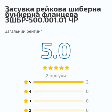
Засувка рейкова шиберна
бункерна фланцева
ЗШБР-500.001.01 ЧР
Загальний рейтинг
5.0
2 відгуки
2
5
0
4
0
3
0
2