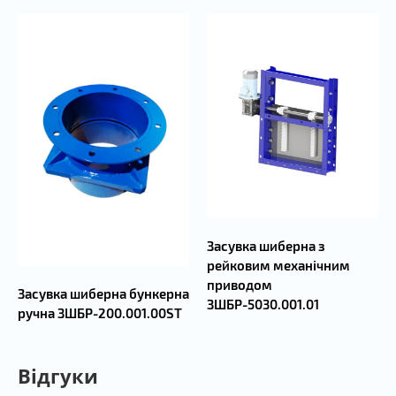
захистом з листової сталі (дефлектором), що
направляє потік робочого середовища ближче до
геометричного центру проходу і оберігає
ущільнення від надмірного засмічення.
У полицях корпусу є наскрізні отвори для кріплення
засувки за місцем призначення.
Гарантійний термін експлуатації 12 місяців з дня
продажу, за умови дотримання всіх правил
експлуатації.
Гарантійне напрацювання - 450 циклів в межах
Засувка шиберна з
гарантійного терміну експлуатації.
рейковим механічним
приводом
Засувка шиберна бункерна
ЗШБР-5030.001.01
ручна ЗШБР-200.001.00ST
Відгуки