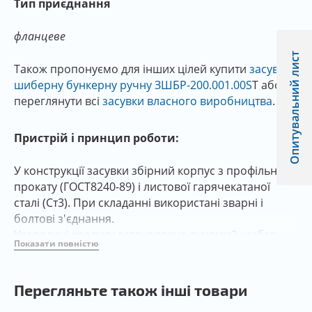
Тип приєднання
фланцеве
Опитувальний лист
Також пропонуємо для інших цілей купити
засувку
шиберну бункерну ручну ЗШБР-200.001.00S
T або
переглянути всі
засувки власного виробництва
.
Пристрій і принцип роботи:
У конструкції засувки збірний корпус з профільного
прокату (ГОСТ8240-89) і листової гарячекатаної
сталі (Ст3). При складанні використані зварні і
болтові з'єднання.
Усередині корпусу встановлено рухомий шибер,
Показати повністю
що переміщується ходовим електроприводом.
Шибер опирається на підшипникові опори.
Перегляньте також інші товари
Робочий прохід засувки обладнаний з'ємним