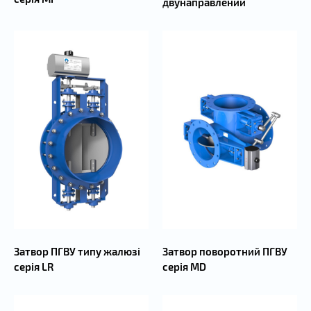
двунаправлений
Затвор ПГВУ типу жалюзі
Затвор поворотний ПГВУ
серія LR
серія MD