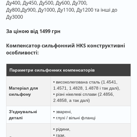
Ду400, Ду450, Ду500, Ду600, Ду700,
Ду800,Ду900, Ду1000, Ду1100, Ду1200 та інші до
Ду3000
За ціною від 1499 грн
Компенсатор сильфонний HKS конструктивні
особливості:
Параметри сильфонних компенсаторів
• високолегована сталь (1.4541,
Матеріал для
1.4571, 1.4828, 1.4878 і так далі),
сильфону
• різні нікелеві сплави (2.4856,
2.4858, а так далі)
З'єднувальні
• зварені,
деталі
• глухі / вільні фланці
• рідини,
• гази,