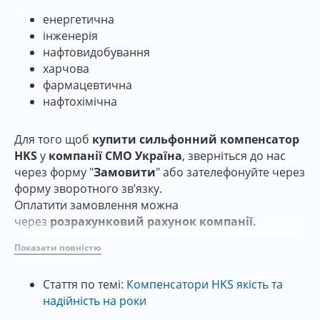
енергетична
інженерія
нафтовидобування
харчова
фармацевтична
нафтохімічна
Для того щоб
купити сильфонний компенсатор
HKS
у
компанії СМО Україна
, зверніться до нас
через форму "
Замовити
" або зателефонуйте через
форму зворотного зв’язку.
Оплатити замовлення можна
через
розрахунковий рахунок компанії.
Показати повністю
Основне завдання компенсатора сильфонного
фланцевого/приварного типів приєднання є:
Стаття по темі:
Компенсатори HKS якість та
надійність на роки
Компенсація теплового подовження/