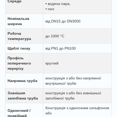
Середи
• водяна пара,
• пил
Номінальна
від DN15 до DN3000
ширина
Робоча
до 1000 °C
температура
Щаблі тиску
від PN1 до PN100
Профіль
поперечного
круглий
перерізу
конструкція з або без напрямної
Напрямна труба
внутрішньої труби
Зовнішня
конструкція з або без зовнішньої
запобіжна труба
запобіжної труби
Конструкція з одиночним сильфоном
Одиночний /
або
подвійний