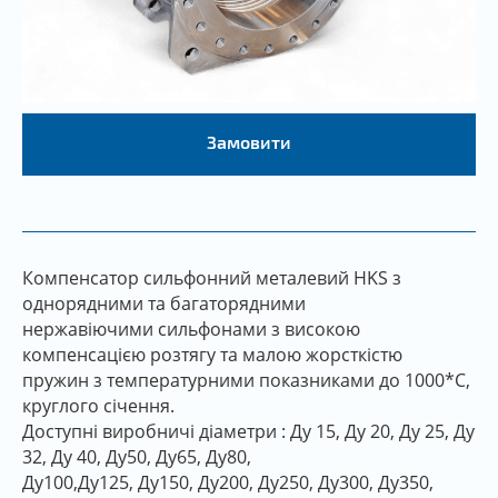
Замовити
Компенсатор сильфонний металевий HKS з
однорядними та багаторядними
нержавіючими сильфонами з високою
компенсацією розтягу та малою жорсткістю
пружин з температурними показниками до 1000*С,
круглого січення.
Доступні виробничі діаметри : Ду 15, Ду 20, Ду 25, Ду
32, Ду 40, Ду50, Ду65, Ду80,
Ду100,Ду125, Ду150, Ду200, Ду250, Ду300, Ду350,