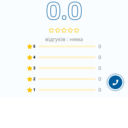
0.0
відгуків : нема
0
5
0
4
0
3
0
2
0
1
Залиште свій відгук про товар