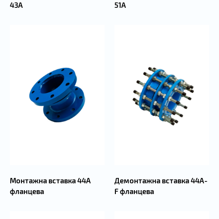
43А
51А
Монтажна вставка 44А
Демонтажна вставка 44А-
фланцева
F фланцева