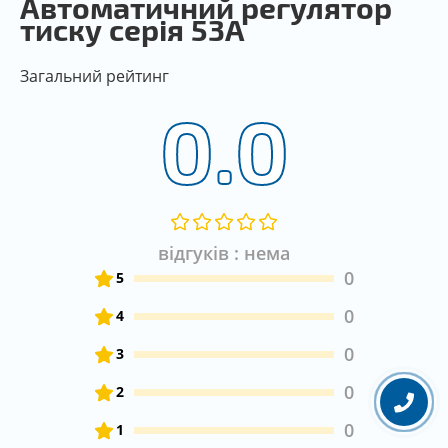
Автоматичний регулятор
тиску серія 53А
Загальний рейтинг
0.0
відгуків : нема
0
5
0
4
0
3
0
2
0
1