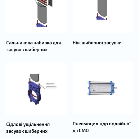
Сальникова набивка для
Ніж шиберної засувки
засувок шиберних
Пневмоциліндр подвійної
Сідлові ущільнення
дії СМО
засувок шиберних