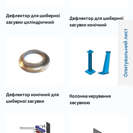
Дефлектор для шиберної
Дефлектор для шиберної
засувки циліндричний
засувки конічний
Опитувальний лист
Дефлектор конічний для
Колонка керування
шиберної засувки
засувкою